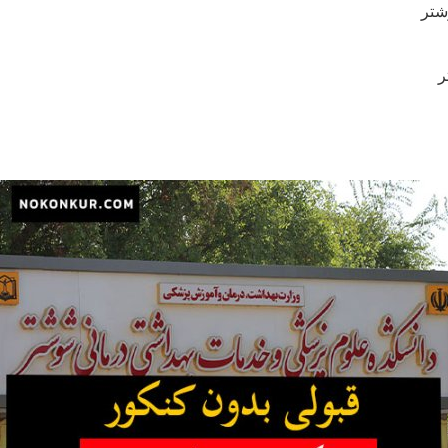
وشتر
ر